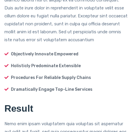
ullamco laboris nisi ut aliquip ex ea commodo consequat.
Duis aute irure dolor in reprehenderit in voluptate velit esse
cillum dolore eu fugiat nulla pariatur. Excepteur sint occaecat
cupidatat non proident, sunt in culpa qui officia deserunt
mollit anim id est laborum. Sed ut perspiciatis unde omnis
iste natus error sit voluptatem accusantium
Objectively Innovate Empowered
Holisticly Predominate Extensible
Procedures For Reliable Supply Chains
Dramatically Engage Top-Line Services
Result
Nemo enim ipsam voluptatem quia voluptas sit aspernatur
aut odit aut fugit, sed quia consequuntur magni dolores eos