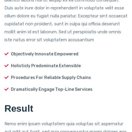
ullamco laboris nisi ut aliquip ex ea commodo consequat.
Duis aute irure dolor in reprehenderit in voluptate velit esse
cillum dolore eu fugiat nulla pariatur. Excepteur sint occaecat
cupidatat non proident, sunt in culpa qui officia deserunt
mollit anim id est laborum. Sed ut perspiciatis unde omnis
iste natus error sit voluptatem accusantium
Objectively Innovate Empowered
Holisticly Predominate Extensible
Procedures For Reliable Supply Chains
Dramatically Engage Top-Line Services
Result
Nemo enim ipsam voluptatem quia voluptas sit aspernatur
aut odit aut fugit, sed quia consequuntur magni dolores eos